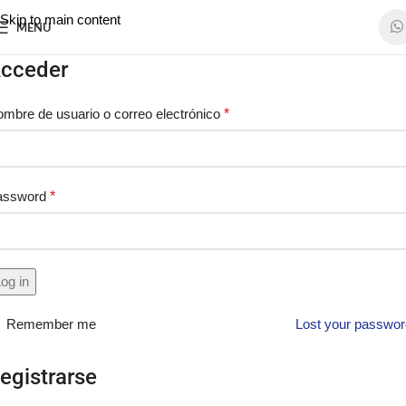
Skip to main content
MENU
cceder
mbre de usuario o correo electrónico
*
assword
*
og in
Remember me
Lost your passwo
egistrarse