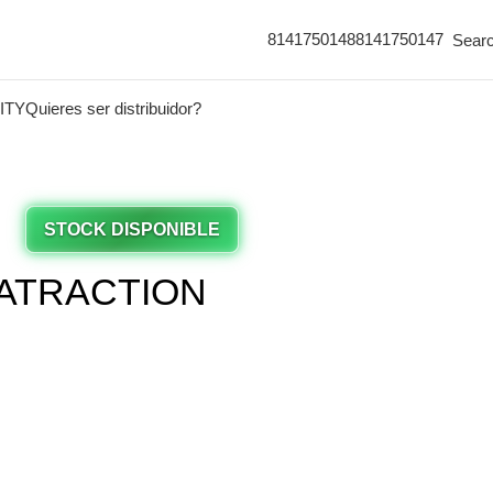
8141750148
8141750147
Sear
ITY
Quieres ser distribuidor?
STOCK DISPONIBLE
ATRACTION