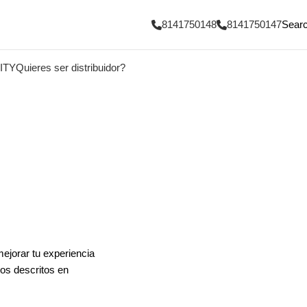
8141750148
8141750147
Sear
ITY
Quieres ser distribuidor?
mejorar tu experiencia
tos descritos en