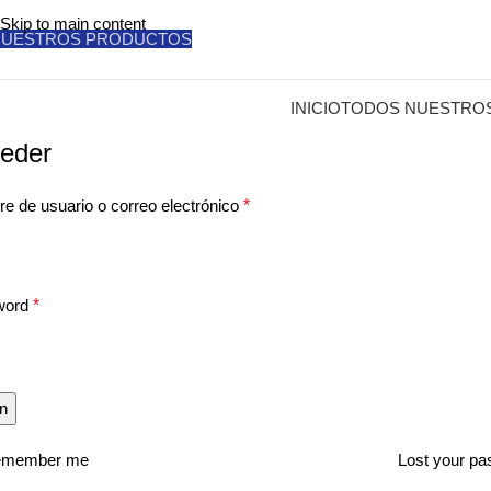
Skip to main content
NUESTROS PRODUCTOS
INICIO
TODOS NUESTRO
eder
e de usuario o correo electrónico
*
word
*
in
member me
Lost your p