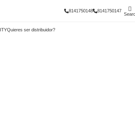
8141750148
8141750147
Sear
ITY
Quieres ser distribuidor?